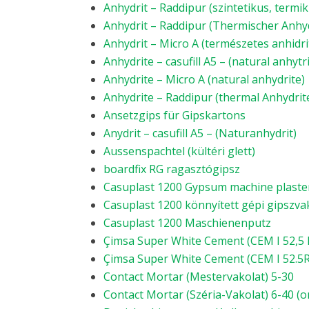
Anhydrit – Raddipur (szintetikus, termik
Anhydrit – Raddipur (Thermischer Anhyd
Anhydrit – Micro A (természetes anhidri
Anhydrite – casufill A5 – (natural anhytr
Anhydrite – Micro A (natural anhydrite)
Anhydrite – Raddipur (thermal Anhydrit
Ansetzgips für Gipskartons
Anydrit – casufill A5 – (Naturanhydrit)
Aussenspachtel (kültéri glett)
boardfix RG ragasztógipsz
Casuplast 1200 Gypsum machine plaste
Casuplast 1200 könnyített gépi gipszva
Casuplast 1200 Maschienenputz
Çimsa Super White Cement (CEM I 52,5 
Çimsa Super White Cement (CEM I 52.5R
Contact Mortar (Mestervakolat) 5-30
Contact Mortar (Széria-Vakolat) 6-40 (o