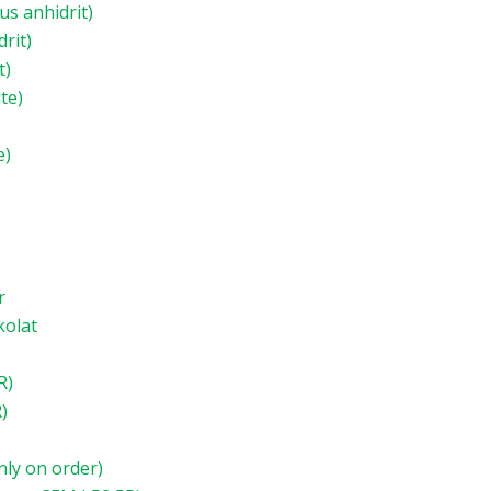
us anhidrit)
rit)
t)
ite)
e)
r
kolat
R)
)
nly on order)