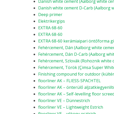
Danish white cement (Aalborg white ce
Danish white cement D-Carb (Aalborg w
Deep primer
Elektrikergips
EXTRA 68-60
EXTRA 68-60
EXTRA 68-60 kerámiaipari öntőforma gi
Fehércement, Dán (Aalborg white cemen
Fehércement, Dán D-Carb (Aalborg whit
Fehércement, Szlovák (Rohoznik white 
Fehércement, Török (Çimsa Super Whit
Finishing compound for outdoor (kültéri
floorliner AK – FLIESS-SPACHTEL
floorliner AK – önterülő aljzatkiegyenlít
floorliner AK – Self-levelling floor scree
floorliner VE – Dünnestrich
floorliner VE – Lightweight Estrich
floorliner VE – vékony esztrich