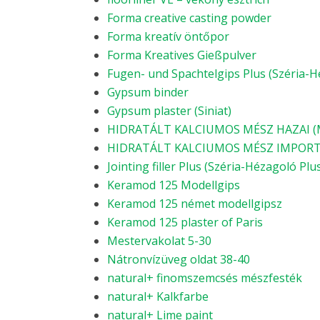
Forma creative casting powder
Forma kreatív öntőpor
Forma Kreatives Gießpulver
Fugen- und Spachtelgips Plus (Széria-H
Gypsum binder
Gypsum plaster (Siniat)
HIDRATÁLT KALCIUMOS MÉSZ HAZAI (M
HIDRATÁLT KALCIUMOS MÉSZ IMPORT 
Jointing filler Plus (Széria-Hézagoló Plu
Keramod 125 Modellgips
Keramod 125 német modellgipsz
Keramod 125 plaster of Paris
Mestervakolat 5-30
Nátronvízüveg oldat 38-40
natural+ finomszemcsés mészfesték
natural+ Kalkfarbe
natural+ Lime paint