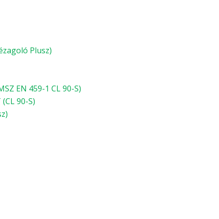
ézagoló Plusz)
SZ EN 459-1 CL 90-S)
(CL 90-S)
sz)