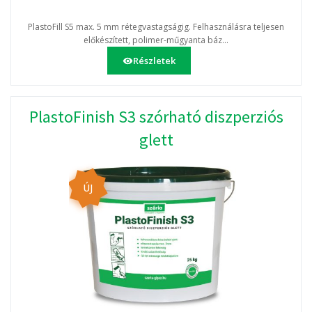
PlastoFill S5 max. 5 mm rétegvastagságig. Felhasználásra teljesen
előkészített, polimer-műgyanta báz...
Részletek
PlastoFinish S3 szórható diszperziós
glett
ÚJ