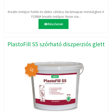
Kreatív öntőpor hobbi és dekor célokra, kerámiaipari minőségben A
FORMA kreatív öntőpor finom sze...
Részletek
PlastoFill S5 szórható diszperziós glett
ÚJ