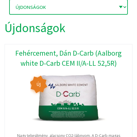
Újdonságok
Fehércement, Dán D-Carb (Aalborg
white D-Carb CEM II/A-LL 52,5R)
ÚJ
Nagy teljesítmény, alacsony CO2-lábnyom. A D-Carb magas