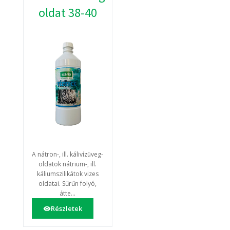
oldat 38-40
A nátron-, ill. kálivízüveg-
oldatok nátrium-, ill.
káliumszilikátok vizes
oldatai. Sűrűn folyó,
átte...
Részletek