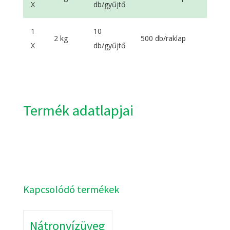
X
db/gyűjtő
1
10
2 kg
500 db/raklap
X
db/gyűjtő
Termék adatlapjai
Kapcsolódó termékek
Nátronvízüveg