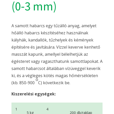
(0-3 mm)
A samott habarcs egy tűzálló anyag, amelyet
hőálló habarcs készítéséhez használnak
kályhák, kandallók, tűzhelyek és kémények
építésére és javítására. Vízzel keverve kenhető
masszát kapunk, amellyel bélelhetjük az
égésteret vagy ragaszthatunk samottlapokat. A
samott habarcsot általában vízüveggel keverik
ki, és a végleges kötés magas hőmérsékleten
o
(kb. 850-900
C) következik be.
Kiszerelési egységek:
1
4
5 kg
200 db/raklap