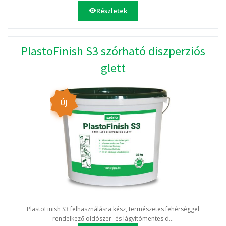
Részletek
PlastoFinish S3 szórható diszperziós
glett
ÚJ
PlastoFinish S3 felhasználásra kész, természetes fehérséggel
rendelkező oldószer- és lágyítómentes d...