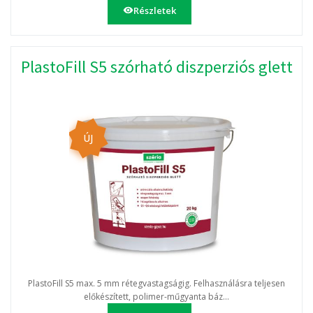
Részletek
PlastoFill S5 szórható diszperziós glett
ÚJ
PlastoFill S5 max. 5 mm rétegvastagságig. Felhasználásra teljesen
előkészített, polimer-műgyanta báz...