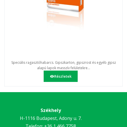
Speciális ragasztóhabarcs. Gipszkarton, gipszrost és egyéb gipsz
alapú lapok masszív felületekre...
Részletek
Székhely
H-1116 Budapest, Adony u. 7.
Telefon:
+36 1 466 7758