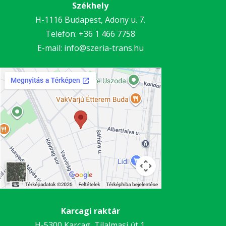
Székhely
H-1116 Budapest, Adony u. 7.
Telefon:
+36 1 466 7758
E-mail:
info@szeria-trans.hu
Karcagi raktár
H-5300 Karcag, Tilalmasi út 1.