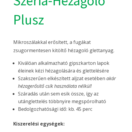
Széria-Hézagoló
Plusz
Mikroszálakkal erősített, a fugákat
zsugormentesen kitöltő hézagoló glettanyag.
Kiválóan alkalmazható gipszkarton lapok
éleinek kézi hézagolására és glettelésére
Szakszerűen elkészített aljzat esetében
akár
hézagerősítő csík használata nélkül!
Száradás után sem esik össze, így az
utánglettelés többnyire megspórolható
Bedolgozhatósági idő: kb. 45 perc
Kiszerelési egységek: