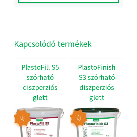
Kapcsolódó termékek
PlastoFill S5
PlastoFinish
szórható
S3 szórható
diszperziós
diszperziós
glett
glett
ÚJ
ÚJ