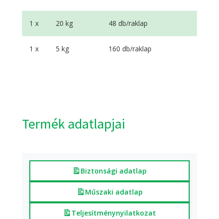
1 x
20 kg
48 db/raklap
1 x
5 kg
160 db/raklap
Termék adatlapjai
Biztonsági adatlap
Műszaki adatlap
Teljesítmény­nyilatkozat