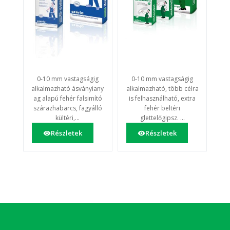
0-10 mm vastagságig
0-10 mm vastagságig
alkalmazható ásványiany
alkalmazható, több célra
ag alapú fehér falsimító
is felhasználható, extra
szárazhabarcs, fagyálló
fehér beltéri
kültéri,...
glettelőgipsz. ...
Részletek
Részletek