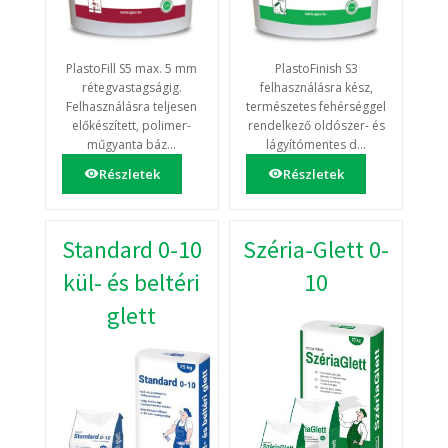
PlastoFill S5 max. 5 mm
PlastoFinish S3
rétegvastagságig.
felhasználásra kész,
Felhasználásra teljesen
természetes fehérséggel
előkészített, polimer-
rendelkező oldószer- és
műgyanta báz...
lágyítómentes d...
Részletek
Részletek
Standard 0-10
Széria-Glett 0-
kül- és beltéri
10
glett