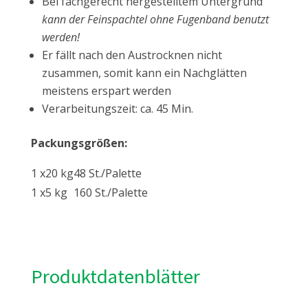
Bei fachgerecht hergestelltem Untergrund
kann der Feinspachtel ohne Fugenband benutzt
werden!
Er fällt nach den Austrocknen nicht
zusammen, somit kann ein Nachglätten
meistens erspart werden
Verarbeitungszeit: ca. 45 Min.
Packungsgrößen:
1 x
20 kg
48 St./Palette
1 x
5 kg
160 St./Palette
Produktdatenblätter