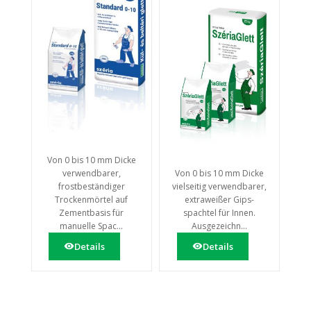
Von 0 bis 10 mm Dicke
verwendbarer,
Von 0 bis 10 mm Dicke
frostbeständiger
vielseitig verwendbarer,
Trockenmörtel auf
extraweißer Gips-
Zementbasis für
spachtel für Innen.
manuelle Spac...
Ausgezeichn...
Details
Details