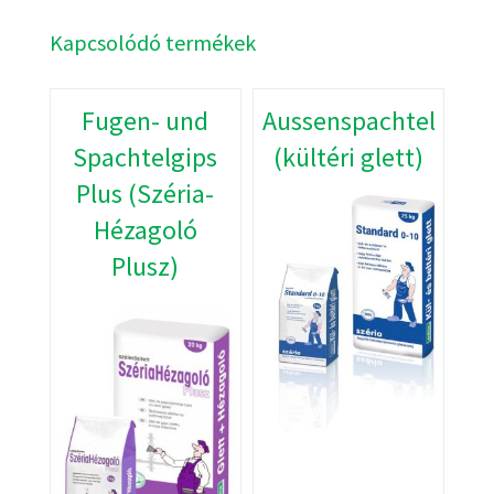
Kapcsolódó termékek
Fugen- und
Aussenspachtel
Spachtelgips
(kültéri glett)
Plus (Széria-
Hézagoló
Plusz)