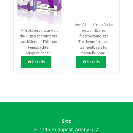
Von 0 bis 10 mm Dicke
Mikrofaserverstärkter,
verwendbarer,
die Fugen schrumpffrei
frostbeständiger
ausfüllender Füll- und
Trockenmörtel auf
Feinspachtel.
Zementbasis für
Ausgezeichnet...
manuelle Spac...
Details
Details
Sitz
H-1116 Budapest, Adony u. 7.