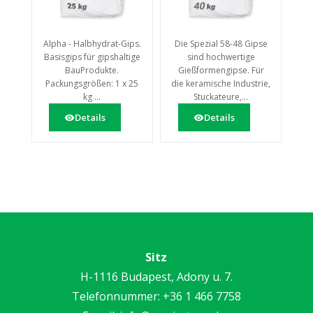
Alpha - Halbhydrat-Gips.
Die Spezial 58-48 Gipse
Basisgips für gipshaltige
sind hochwertige
BauProdukte.
Gießformengipse. Für
Packungsgrößen: 1 x 25
die keramische Industrie,
kg ...
Stuckateure,...
Details
Details
Sitz
H-1116 Budapest, Adony u. 7.
Telefonnummer:
+36 1 466 7758