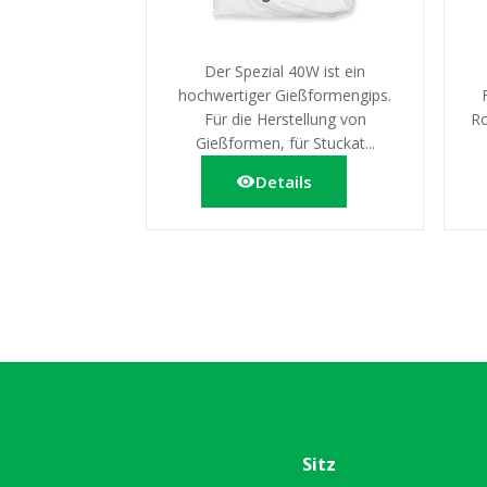
Der Spezial 40W ist ein
hochwertiger Gießformengips.
Für die Herstellung von
Ro
Gießformen, für Stuckat...
Details
Sitz