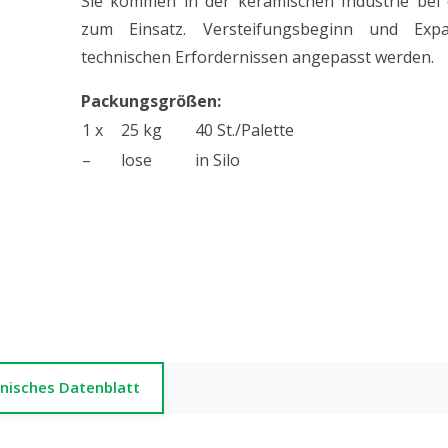
Sie kommen in der keramischen Industrie bei
zum Einsatz. Versteifungsbeginn und Exp
technischen Erfordernissen angepasst werden.
Packungsgrößen:
1 x
25 kg
40 St./Palette
–
lose
in Silo
nisches Datenblatt