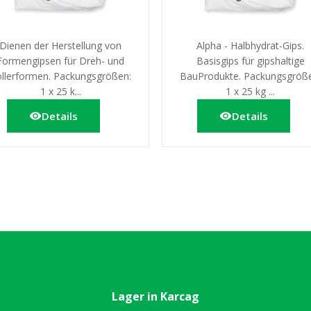
Dienen der Herstellung von
Alpha - Halbhydrat-Gips.
Formengipsen für Dreh- und
Basisgips für gipshaltige
llerformen. Packungsgrößen:
BauProdukte. Packungsgröß
1 x 25 k...
1 x 25 kg ...
Details
Details
Lager in Karcag