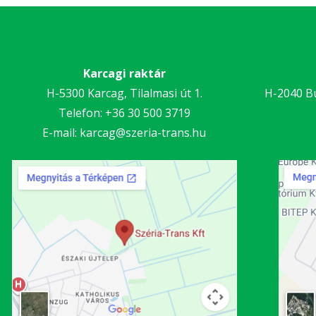
Karcagi raktár
H-5300 Karcag, Tilalmasi út 1.
H-2040 Bu
Telefon:
+36 30 5
00 3719
E-mail:
karcag@szeria-trans.hu