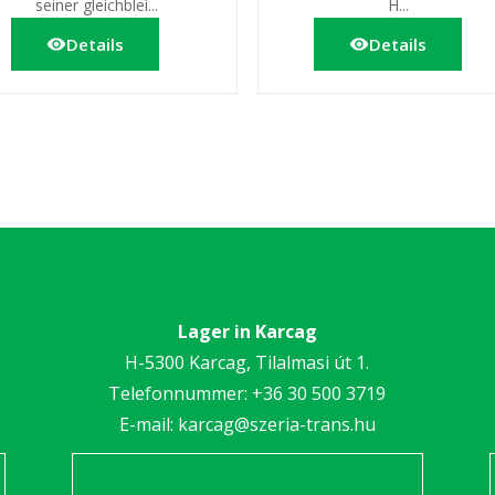
seiner gleichblei...
H...
Details
Details
Lager in Karcag
H-5300 Karcag, Tilalmasi út 1.
Telefonnummer:
+36 30 5
00 3719
E-mail:
karcag@szeria-trans.hu