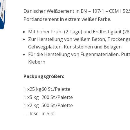
Dänischer Weißzement in EN – 197-1 – CEM I 52,5
Portlandzement in extrem weißer Farbe.
Mit hoher Früh- (2 Tage) und Endfestigkeit (2
Zur Herstellung von weißem Beton, Trockengem
Gehwegplatten, Kunststeinen und Belägen.
Für die Herstellung von Fugenmaterialien, Put
Klebern
Packungsgrößen:
1 x
25 kg
60 St./Palette
1 x
5 kg
200 St./Palette
1 x
2 kg
500 St./Palette
–
lose
in Silo