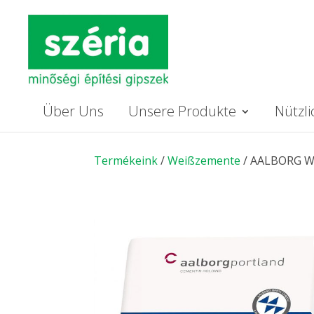
Über Uns
Unsere Produkte
Nützl
Termékeink
/
Weißzemente
/ AALBORG WH