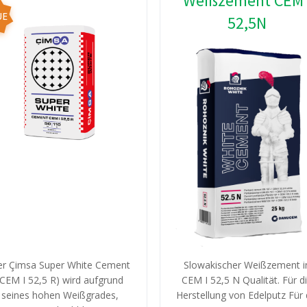
Weißzement CEM 
UE
52,5N
r Çimsa Super White Cement
Slowakischer Weißzement i
(CEM I 52,5 R) wird aufgrund
CEM I 52,5 N Qualität. Für d
seines hohen Weißgrades,
Herstellung von Edelputz Für 